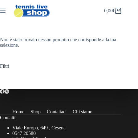
Salta
al
0,00
€
Carrello
contenuto
Non è stato trovato nessun prodotto che corrisponde alla tua
selezione.
Filtri
Home
Shop
Contattaci
Chi siamo
Contatti
Viale Europa, 649 , Cesena
0547 20580