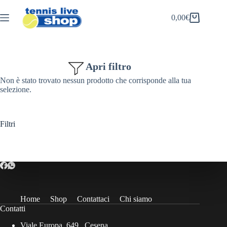
Salta
al
0,00
€
Carrello
contenuto
Apri filtro
Non è stato trovato nessun prodotto che corrisponde alla tua
selezione.
Filtri
Home
Shop
Contattaci
Chi siamo
Contatti
Viale Europa, 649 , Cesena