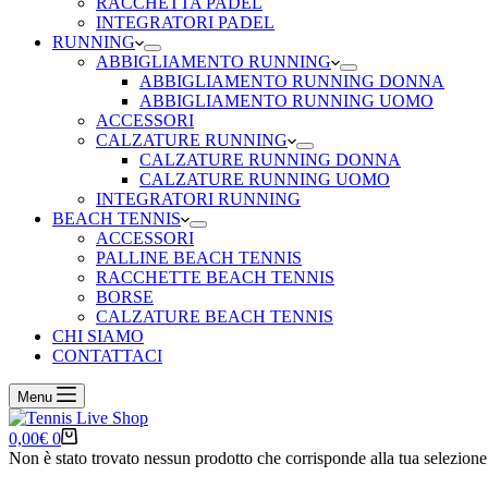
RACCHETTA PADEL
INTEGRATORI PADEL
RUNNING
ABBIGLIAMENTO RUNNING
ABBIGLIAMENTO RUNNING DONNA
ABBIGLIAMENTO RUNNING UOMO
ACCESSORI
CALZATURE RUNNING
CALZATURE RUNNING DONNA
CALZATURE RUNNING UOMO
INTEGRATORI RUNNING
BEACH TENNIS
ACCESSORI
PALLINE BEACH TENNIS
RACCHETTE BEACH TENNIS
BORSE
CALZATURE BEACH TENNIS
CHI SIAMO
CONTATTACI
Menu
Carrello
0,00
€
0
Non è stato trovato nessun prodotto che corrisponde alla tua selezione