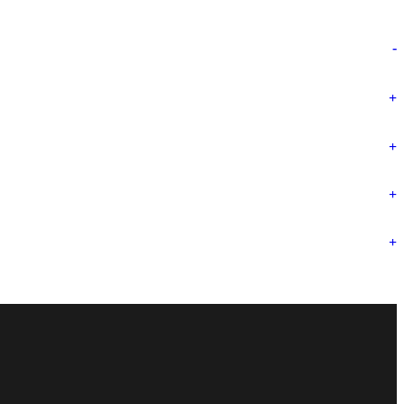
-
+
+
+
+