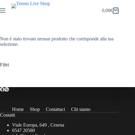
Salta
al
0,00
€
Carrello
contenuto
Non è stato trovato nessun prodotto che corrisponde alla tua
selezione.
Filtri
Home
Shop
Contattaci
Chi siamo
Contatti
Viale Europa, 649 , Cesena
0547 20580