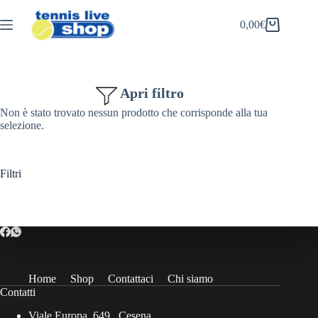
Salta
al
0,00
€
Carrello
contenuto
Apri filtro
Non è stato trovato nessun prodotto che corrisponde alla tua
selezione.
Filtri
Home
Shop
Contattaci
Chi siamo
Contatti
Viale Europa, 649 , Cesena