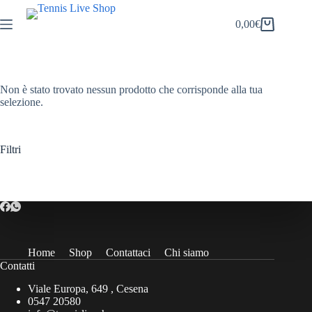
Salta
al
0,00
€
Carrello
contenuto
Non è stato trovato nessun prodotto che corrisponde alla tua
selezione.
Filtri
Home
Shop
Contattaci
Chi siamo
Contatti
Viale Europa, 649 , Cesena
0547 20580