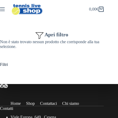
Salta
al
0,00
€
Carrello
contenuto
Apri filtro
Non è stato trovato nessun prodotto che corrisponde alla tua
selezione.
Filtri
Home
Shop
Contattaci
Chi siamo
Contatti
Viale Europa, 649 , Cesena