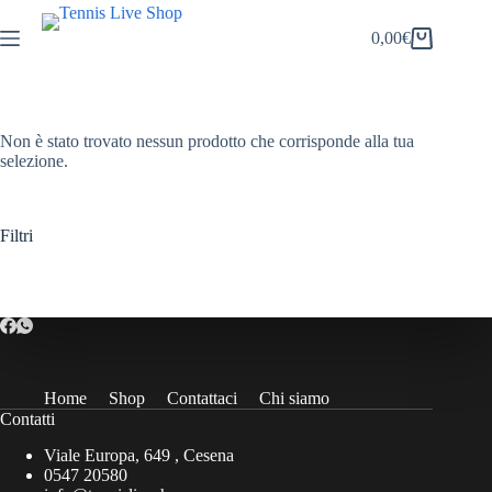
Salta
al
0,00
€
Carrello
contenuto
Non è stato trovato nessun prodotto che corrisponde alla tua
selezione.
Filtri
Home
Shop
Contattaci
Chi siamo
Contatti
Viale Europa, 649 , Cesena
0547 20580