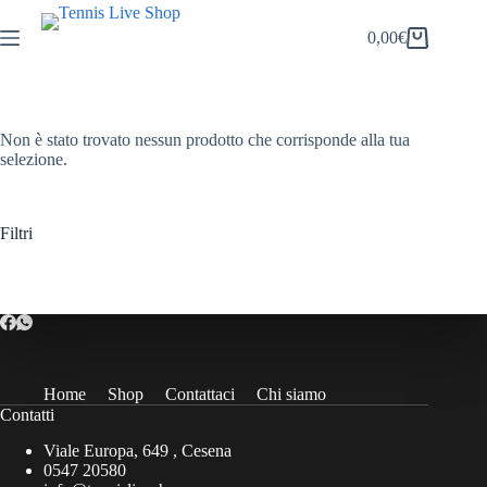
Salta
al
0,00
€
Carrello
contenuto
Non è stato trovato nessun prodotto che corrisponde alla tua
selezione.
Filtri
Home
Shop
Contattaci
Chi siamo
Contatti
Viale Europa, 649 , Cesena
0547 20580