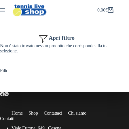
Salta
al
0,00
€
Carrello
contenuto
Apri filtro
Non è stato trovato nessun prodotto che corrisponde alla tua
selezione.
Filtri
Home
Shop
Contattaci
Chi siamo
Contatti
Viale Europa, 649 , Cesena