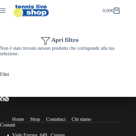
Salta
al
0,00
€
Carrello
contenuto
Apri filtro
Non è stato trovato nessun prodotto che corrisponde alla tua
selezione.
Filtri
Home
Shop
Contattaci
Chi siamo
Contatti
Viale Europa, 649 , Cesena