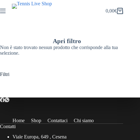
Salta
al
0,00
€
Carrello
contenuto
Apri filtro
Non è stato trovato nessun prodotto che corrisponde alla tua
selezione.
Filtri
Home
Shop
Contattaci
Chi siamo
Contatti
Viale Europa, 649 , Cesena