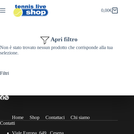
Salta
al
0,00
€
Carrello
contenuto
Apri filtro
Non è stato trovato nessun prodotto che corrisponde alla tua
selezione.
Filtri
Home
Shop
Contattaci
Chi siamo
Contatti
Viale Europa, 649 , Cesena