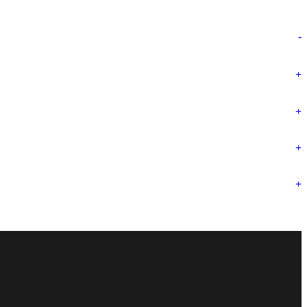
-
+
+
+
+