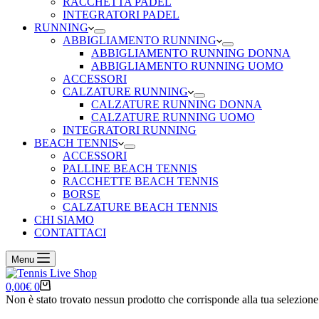
RACCHETTA PADEL
INTEGRATORI PADEL
RUNNING
ABBIGLIAMENTO RUNNING
ABBIGLIAMENTO RUNNING DONNA
ABBIGLIAMENTO RUNNING UOMO
ACCESSORI
CALZATURE RUNNING
CALZATURE RUNNING DONNA
CALZATURE RUNNING UOMO
INTEGRATORI RUNNING
BEACH TENNIS
ACCESSORI
PALLINE BEACH TENNIS
RACCHETTE BEACH TENNIS
BORSE
CALZATURE BEACH TENNIS
CHI SIAMO
CONTATTACI
Menu
Carrello
0,00
€
0
Non è stato trovato nessun prodotto che corrisponde alla tua selezione