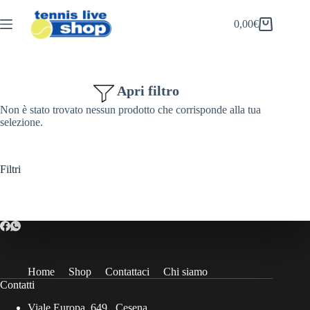
Salta
al
0,00
€
Carrello
contenuto
Apri filtro
Non è stato trovato nessun prodotto che corrisponde alla tua
selezione.
Filtri
Home
Shop
Contattaci
Chi siamo
Contatti
Viale Europa, 649 , Cesena