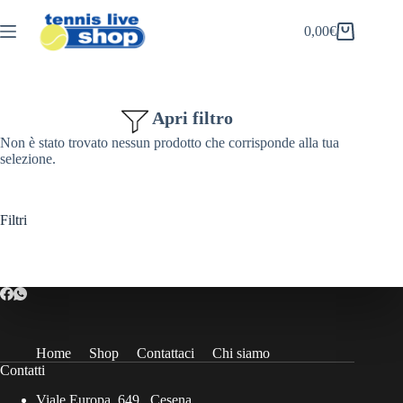
Salta
al
0,00
€
Carrello
contenuto
Apri filtro
Non è stato trovato nessun prodotto che corrisponde alla tua
selezione.
Filtri
Home
Shop
Contattaci
Chi siamo
Contatti
Viale Europa, 649 , Cesena