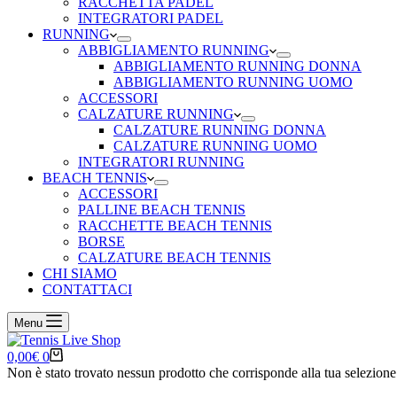
RACCHETTA PADEL
INTEGRATORI PADEL
RUNNING
ABBIGLIAMENTO RUNNING
ABBIGLIAMENTO RUNNING DONNA
ABBIGLIAMENTO RUNNING UOMO
ACCESSORI
CALZATURE RUNNING
CALZATURE RUNNING DONNA
CALZATURE RUNNING UOMO
INTEGRATORI RUNNING
BEACH TENNIS
ACCESSORI
PALLINE BEACH TENNIS
RACCHETTE BEACH TENNIS
BORSE
CALZATURE BEACH TENNIS
CHI SIAMO
CONTATTACI
Menu
Carrello
0,00
€
0
Non è stato trovato nessun prodotto che corrisponde alla tua selezione