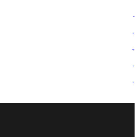
-
+
+
+
+