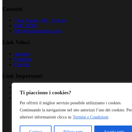
Contatti
Viale Europa, 649 , Cesena
0547 20580
info@tennisliveshop.com
Link Veloci
Account
Checkout
Carrello
Link Importanti
Privacy Policy
Ti piacciono i cookies?
Cookies Policy
Termini & Condizioni
Per offrirti il miglior servizio possibile utilizziamo i cookies.
Continuando la navigazione nel sito autorizzi l’uso dei cookies. Per
ulteriori informazioni clicca su
Termini e Condizioni
Gestisci
Rifiuta tutti
Accetta tutti