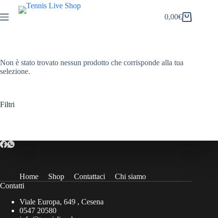
Salta
al
0,00
€
Carrello
contenuto
Non è stato trovato nessun prodotto che corrisponde alla tua
selezione.
Filtri
Home
Shop
Contattaci
Chi siamo
Contatti
Viale Europa, 649 , Cesena
0547 20580