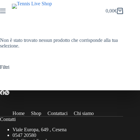
Salta
al
0,00
€
Carrello
contenuto
Non è stato trovato nessun prodotto che corrisponde alla tua
selezione.
Filtri
Home
Shop
Contattaci
Chi siamo
Contatti
Viale Europa, 649 , Cesena
0547 20580