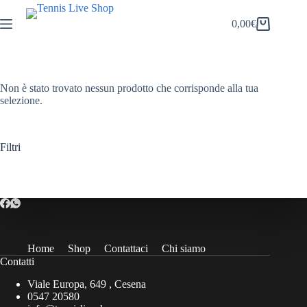
Salta
al
0,00
€
Carrello
contenuto
Non è stato trovato nessun prodotto che corrisponde alla tua
selezione.
Filtri
Home
Shop
Contattaci
Chi siamo
Contatti
Viale Europa, 649 , Cesena
0547 20580