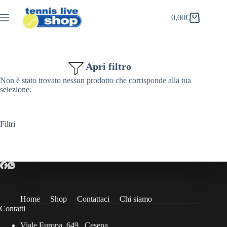
Salta
al
0,00
€
Carrello
contenuto
Apri filtro
Non è stato trovato nessun prodotto che corrisponde alla tua
selezione.
Filtri
Home
Shop
Contattaci
Chi siamo
Contatti
Viale Europa, 649 , Cesena