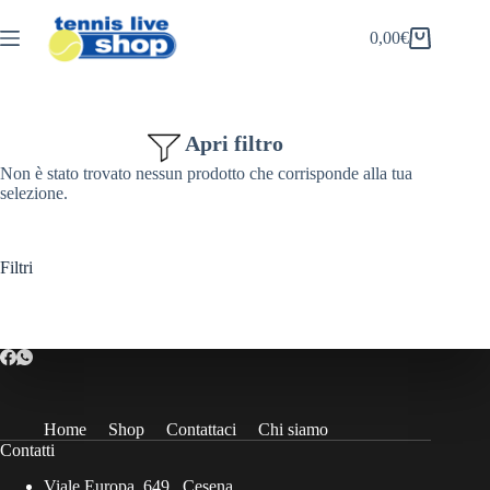
Salta
al
0,00
€
Carrello
contenuto
Apri filtro
Non è stato trovato nessun prodotto che corrisponde alla tua
selezione.
Filtri
Home
Shop
Contattaci
Chi siamo
Contatti
Viale Europa, 649 , Cesena