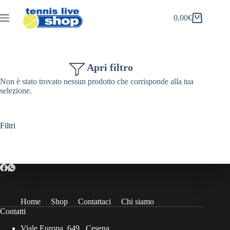
Salta
al
0,00
€
Carrello
contenuto
Apri filtro
Non è stato trovato nessun prodotto che corrisponde alla tua
selezione.
Filtri
Home
Shop
Contattaci
Chi siamo
Contatti
Viale Europa, 649 , Cesena