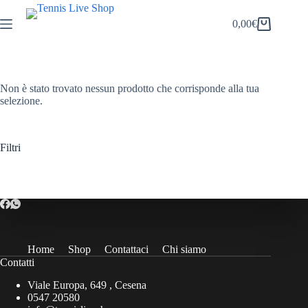
Salta
al
0,00
€
Carrello
contenuto
Non è stato trovato nessun prodotto che corrisponde alla tua
selezione.
Filtri
Home
Shop
Contattaci
Chi siamo
Contatti
Viale Europa, 649 , Cesena
0547 20580