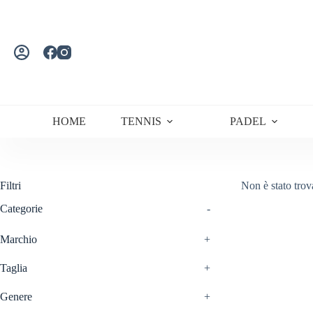
Salta
al
contenuto
HOME
TENNIS
PADEL
Filtri
Non è stato trov
Categorie
-
Marchio
+
Taglia
+
Genere
+