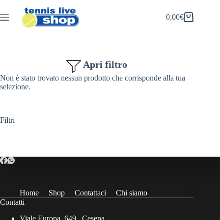
Salta
al
0,00
€
Carrello
contenuto
Apri filtro
Non è stato trovato nessun prodotto che corrisponde alla tua
selezione.
Filtri
Home
Shop
Contattaci
Chi siamo
Contatti
Viale Europa, 649 , Cesena