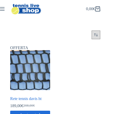
Salta
al
0,00
€
Carrello
contenuto
OFFERTA
Rete tennis davis ht
189,00
€
208,00
€
Il
Il
prezzo
prezzo