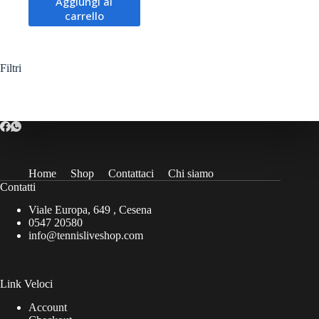
Aggiungi al
originale
attuale
carrello
era:
è:
208,00€.
189,00€.
Filtri
Home
Shop
Contattaci
Chi siamo
Contatti
Viale Europa, 649 , Cesena
0547 20580
info@tennisliveshop.com
Link Veloci
Account