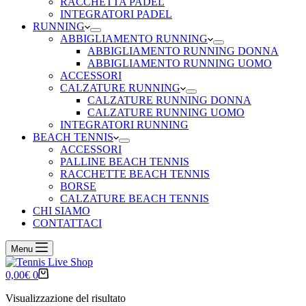
RACCHETTA PADEL
INTEGRATORI PADEL
RUNNING
ABBIGLIAMENTO RUNNING
ABBIGLIAMENTO RUNNING DONNA
ABBIGLIAMENTO RUNNING UOMO
ACCESSORI
CALZATURE RUNNING
CALZATURE RUNNING DONNA
CALZATURE RUNNING UOMO
INTEGRATORI RUNNING
BEACH TENNIS
ACCESSORI
PALLINE BEACH TENNIS
RACCHETTE BEACH TENNIS
BORSE
CALZATURE BEACH TENNIS
CHI SIAMO
CONTATTACI
Menu
Carrello
0,00
€
0
Visualizzazione del risultato