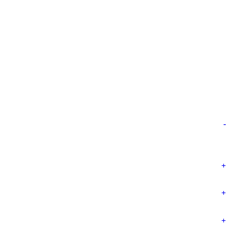
-
+
+
+