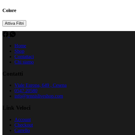
Colore
Attiva Filtri
Home
Shop
Contattaci
Chi siamo
Contatti
Viale Europa, 649 , Cesena
0547 20580
info@tennisliveshop.com
Link Veloci
Account
Checkout
Carrello