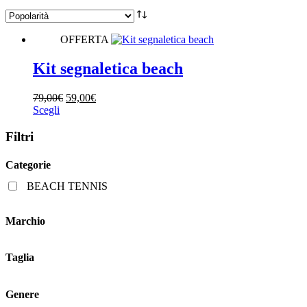
OFFERTA
Kit segnaletica beach
Il
Il
79,00
€
59,00
€
Questo
prezzo
prezzo
Scegli
prodotto
originale
attuale
ha
era:
è:
Filtri
più
79,00€.
59,00€.
varianti.
Categorie
Le
opzioni
BEACH TENNIS
possono
essere
scelte
Marchio
nella
pagina
del
Taglia
prodotto
Genere