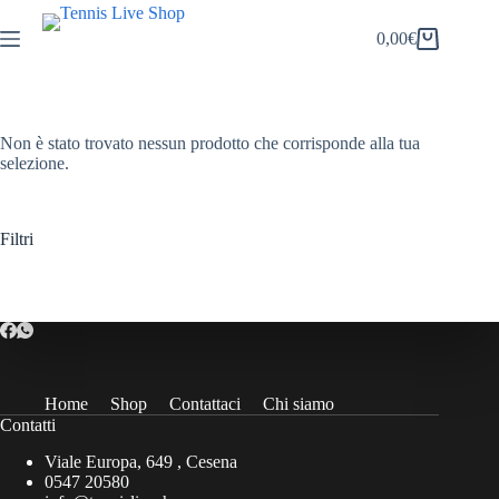
Salta
al
0,00
€
Carrello
contenuto
Non è stato trovato nessun prodotto che corrisponde alla tua
selezione.
Filtri
Home
Shop
Contattaci
Chi siamo
Contatti
Viale Europa, 649 , Cesena
0547 20580