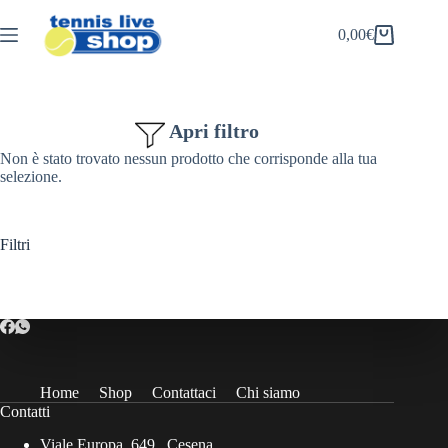
Salta
al
0,00
€
Carrello
contenuto
Apri filtro
Non è stato trovato nessun prodotto che corrisponde alla tua
selezione.
Filtri
Home
Shop
Contattaci
Chi siamo
Contatti
Viale Europa, 649 , Cesena