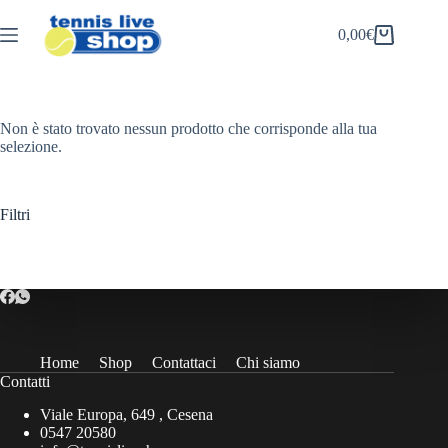
Salta
al
0,00
€
Carrello
contenuto
Non è stato trovato nessun prodotto che corrisponde alla tua
selezione.
Filtri
Home
Shop
Contattaci
Chi siamo
Contatti
Viale Europa, 649 , Cesena
0547 20580