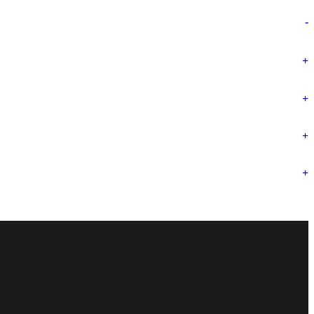
-
+
+
+
+