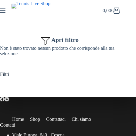
Salta
al
0,00
€
Carrello
contenuto
Apri filtro
Non è stato trovato nessun prodotto che corrisponde alla tua
selezione.
Filtri
Home
Shop
Contattaci
Chi siamo
Contatti
Viale Europa, 649 , Cesena