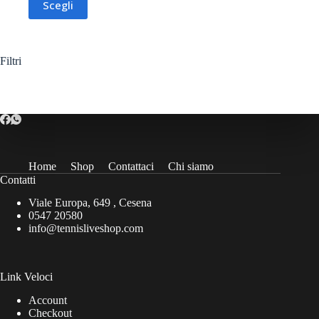
Scegli
originale
attuale
prodotto
era:
è:
ha
32,00€.
16,00€.
più
varianti.
Le
Filtri
opzioni
possono
essere
scelte
nella
pagina
del
prodotto
Home
Shop
Contattaci
Chi siamo
Contatti
Viale Europa, 649 , Cesena
0547 20580
info@tennisliveshop.com
Link Veloci
Account
Checkout