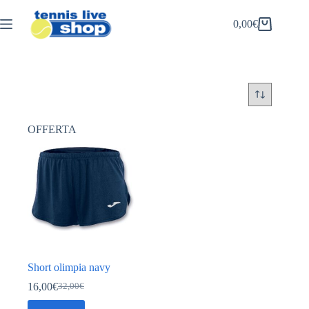
Salta
al
0,00
€
Carrello
contenuto
OFFERTA
Short olimpia navy
16,00
€
32,00
€
Il
Il
prezzo
prezzo
Questo