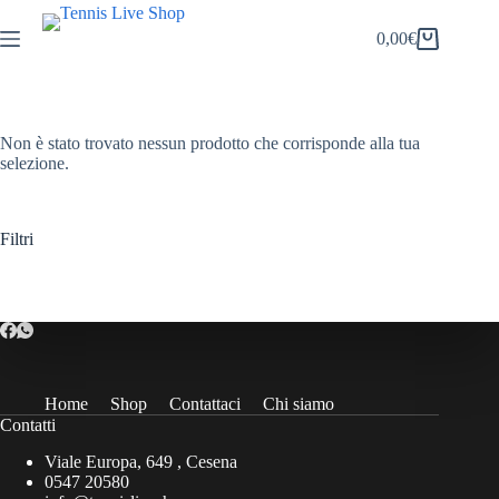
Salta
al
0,00
€
Carrello
contenuto
Non è stato trovato nessun prodotto che corrisponde alla tua
selezione.
Filtri
Home
Shop
Contattaci
Chi siamo
Contatti
Viale Europa, 649 , Cesena
0547 20580