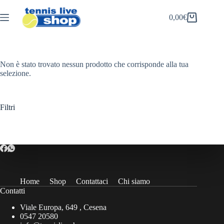
Salta
al
0,00
€
Carrello
contenuto
Non è stato trovato nessun prodotto che corrisponde alla tua
selezione.
Filtri
Home
Shop
Contattaci
Chi siamo
Contatti
Viale Europa, 649 , Cesena
0547 20580