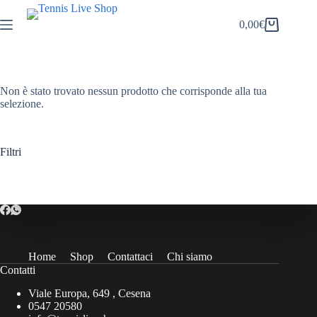
Salta
al
0,00
€
Carrello
contenuto
Non è stato trovato nessun prodotto che corrisponde alla tua
selezione.
Filtri
Home
Shop
Contattaci
Chi siamo
Contatti
Viale Europa, 649 , Cesena
0547 20580