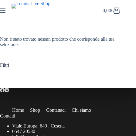
Salta
al
0,00
€
Carrello
contenuto
Non è stato trovato nessun prodotto che corrisponde alla tua
selezione.
Filtri
Home
Shop
Contattaci
Chi siamo
Contatti
Viale Europa, 649 , Cesena
0547 20580