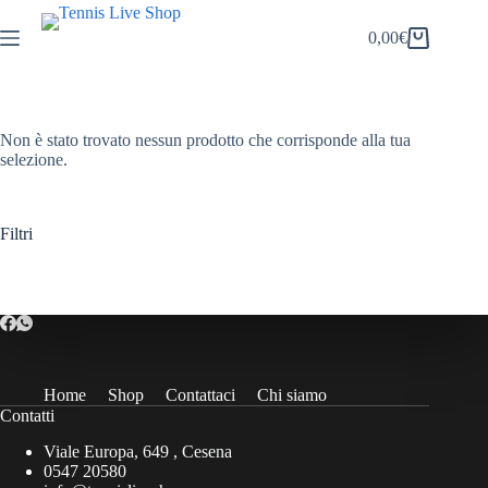
Salta
al
0,00
€
Carrello
contenuto
Non è stato trovato nessun prodotto che corrisponde alla tua
selezione.
Filtri
Home
Shop
Contattaci
Chi siamo
Contatti
Viale Europa, 649 , Cesena
0547 20580