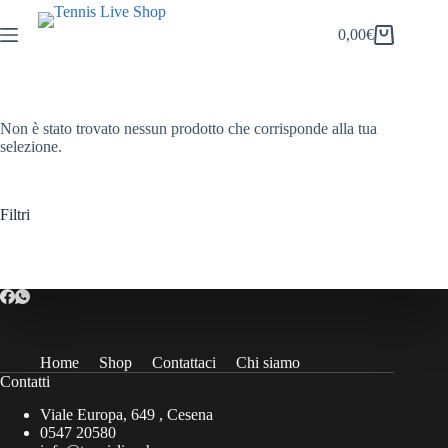
Salta
al
0,00
€
Carrello
contenuto
Non è stato trovato nessun prodotto che corrisponde alla tua
selezione.
Filtri
Home
Shop
Contattaci
Chi siamo
Contatti
Viale Europa, 649 , Cesena
0547 20580