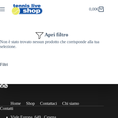
Salta
al
0,00
€
Carrello
contenuto
Apri filtro
Non è stato trovato nessun prodotto che corrisponde alla tua
selezione.
Filtri
Home
Shop
Contattaci
Chi siamo
Contatti
Viale Europa, 649 , Cesena