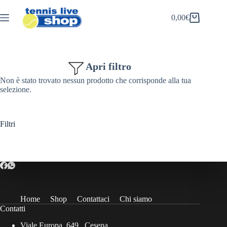
Salta
al
0,00
€
Carrello
contenuto
Apri filtro
Non è stato trovato nessun prodotto che corrisponde alla tua
selezione.
Filtri
Home
Shop
Contattaci
Chi siamo
Contatti
Viale Europa, 649 , Cesena