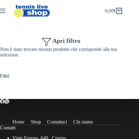
Salta
al
0,00
€
Carrello
contenuto
Apri filtro
Non è stato trovato nessun prodotto che corrisponde alla tua
selezione.
Filtri
Home
Shop
Contattaci
Chi siamo
Contatti
Viale Europa, 649 , Cesena