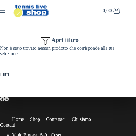
Salta
al
0,00
€
Carrello
contenuto
Apri filtro
Non è stato trovato nessun prodotto che corrisponde alla tua
selezione.
Filtri
Home
Shop
Contattaci
Chi siamo
Contatti
Viale Europa, 649 , Cesena