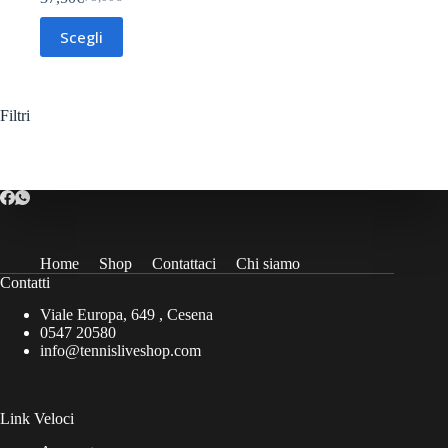
Il
Il
prezzo
prezzo
Questo
Scegli
originale
attuale
prodotto
era:
è:
ha
75,00€.
37,50€.
più
varianti.
Le
Filtri
opzioni
possono
essere
scelte
nella
pagina
del
prodotto
Home
Shop
Contattaci
Chi siamo
Contatti
Viale Europa, 649 , Cesena
0547 20580
info@tennisliveshop.com
Link Veloci