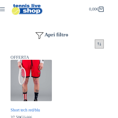
Salta
al
0,00
€
Carrello
contenuto
Apri filtro
OFFERTA
Short tech red/blu
37,50
€
75,00
€