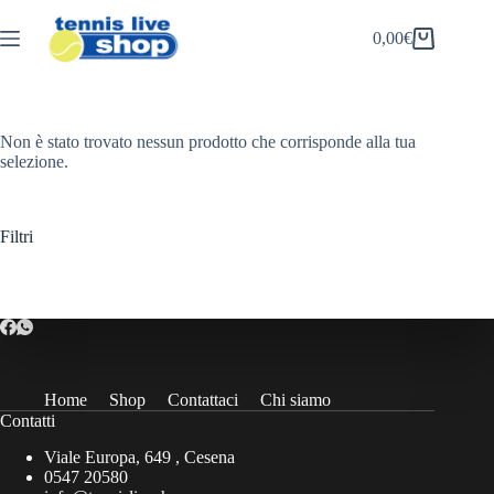
Salta
al
0,00
€
Carrello
contenuto
Non è stato trovato nessun prodotto che corrisponde alla tua
selezione.
Filtri
Home
Shop
Contattaci
Chi siamo
Contatti
Viale Europa, 649 , Cesena
0547 20580