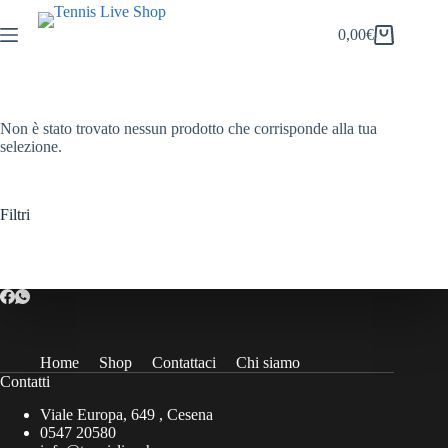
Salta
al
0,00
€
Carrello
contenuto
Non è stato trovato nessun prodotto che corrisponde alla tua
selezione.
Filtri
Home
Shop
Contattaci
Chi siamo
Contatti
Viale Europa, 649 , Cesena
0547 20580