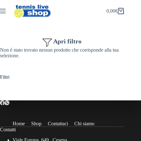
Salta
al
0,00
€
Carrello
contenuto
Apri filtro
Non è stato trovato nessun prodotto che corrisponde alla tua
selezione.
Filtri
Home
Shop
Contattaci
Chi siamo
Contatti
Viale Europa, 649 , Cesena