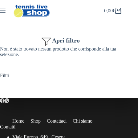
Salta
al
0,00
€
Carrello
contenuto
Apri filtro
Non è stato trovato nessun prodotto che corrisponde alla tua
selezione.
Filtri
Home
Shop
Contattaci
Chi siamo
Contatti
Viale Europa, 649 , Cesena