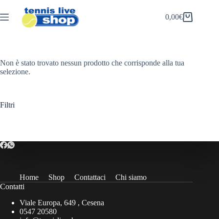
Salta
al
0,00
€
Carrello
contenuto
Non è stato trovato nessun prodotto che corrisponde alla tua
selezione.
Filtri
Home
Shop
Contattaci
Chi siamo
Contatti
Viale Europa, 649 , Cesena
0547 20580